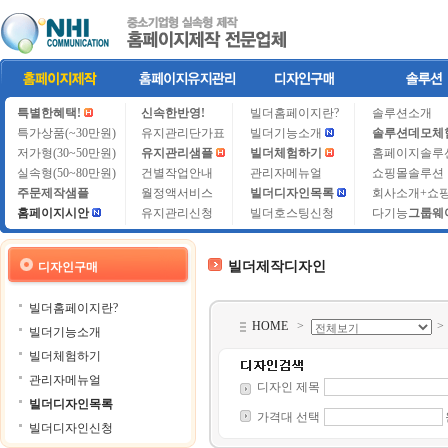
특별한혜택!
신속한반영!
빌더홈페이지란?
솔루션소개
특가상품(~30만원)
유지관리단가표
빌더기능소개
솔루션데모체
저가형(30~50만원)
유지관리샘플
빌더체험하기
홈페이지솔루
실속형(50~80만원)
건별작업안내
관리자메뉴얼
쇼핑몰솔루션
주문제작샘플
월정액서비스
빌더디자인목록
회사소개+쇼
홈페이지시안
유지관리신청
빌더호스팅신청
다기능
그룹웨
빌더제작디자인
디자인구매
빌더홈페이지란?
HOME
>
빌더기능소개
빌더체험하기
관리자메뉴얼
디자인 제목
빌더디자인목록
가격대 선택
빌더디자인신청