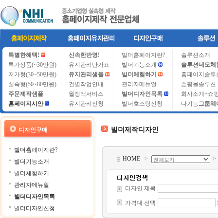
특별한혜택!
신속한반영!
빌더홈페이지란?
솔루션소개
특가상품(~30만원)
유지관리단가표
빌더기능소개
솔루션데모체
저가형(30~50만원)
유지관리샘플
빌더체험하기
홈페이지솔루
실속형(50~80만원)
건별작업안내
관리자메뉴얼
쇼핑몰솔루션
주문제작샘플
월정액서비스
빌더디자인목록
회사소개+쇼
홈페이지시안
유지관리신청
빌더호스팅신청
다기능
그룹웨
빌더제작디자인
디자인구매
빌더홈페이지란?
HOME
>
빌더기능소개
빌더체험하기
관리자메뉴얼
디자인 제목
빌더디자인목록
가격대 선택
빌더디자인신청