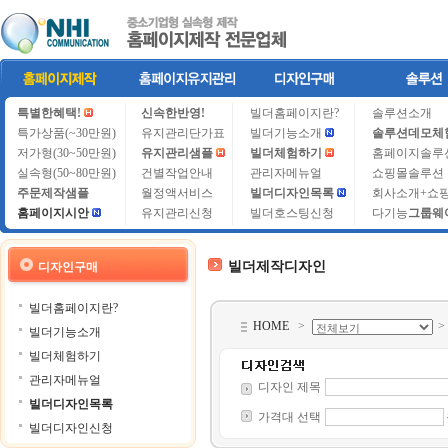
특별한혜택!
신속한반영!
빌더홈페이지란?
솔루션소개
특가상품(~30만원)
유지관리단가표
빌더기능소개
솔루션데모체
저가형(30~50만원)
유지관리샘플
빌더체험하기
홈페이지솔루
실속형(50~80만원)
건별작업안내
관리자메뉴얼
쇼핑몰솔루션
주문제작샘플
월정액서비스
빌더디자인목록
회사소개+쇼
홈페이지시안
유지관리신청
빌더호스팅신청
다기능
그룹웨
빌더제작디자인
디자인구매
빌더홈페이지란?
HOME
>
빌더기능소개
빌더체험하기
관리자메뉴얼
디자인 제목
빌더디자인목록
가격대 선택
빌더디자인신청